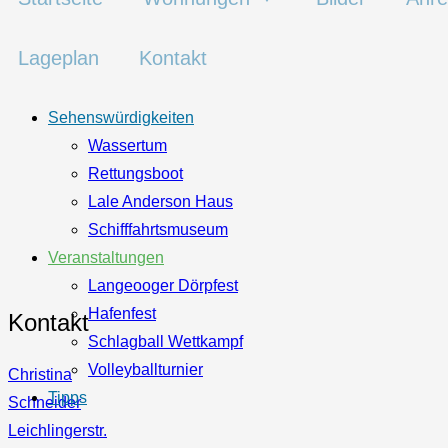
Lageplan
Kontakt
Sehenswürdigkeiten
Wassertum
Rettungsboot
Lale Anderson Haus
Schifffahrtsmuseum
Veranstaltungen
Langeooger Dörpfest
Hafenfest
Kontakt
Schlagball Wettkampf
Volleyballturnier
Christina
Tipps
Schneider
Leichlingerstr.